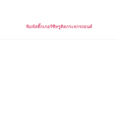
พิมพ์สติ๊กเกอร์ซีทรูติดกระจกรถยนต์