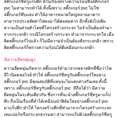
สติ๊กเกอร์ซีทรูแร็ปตึก ดีในเรื่องพรางความร้อนซึ่งสติ๊กเกอร์
pvc ไม่สามารถทำได้ ทั้งนี้เพราะ สติ๊กเกอร์ pvc ไม่ใช่
สติ๊กเกอร์ทึบแสง ทำให้อาคารขนาดใหญ่หลายอาคาร
สามารถประหยัดค่าไฟลงมาได้พอสมควร อีกทั้งยังไปเพิ่ม
ความเป็นส่วนตัวโดยที่โครงสร้างกระจก ไม่จำเป็นต้องทำมา
จากกระจกฝ้า กรณีโครงสร้างกระจก ทำมาจากกระจกใส เมื่อ
ติดสติ๊กเกอร์ไปแล้ว ก็ไม่มีความจำเป็นต้องสั่งกระจกฝ้า เพราะ
ติดสติ๊กเกอร์ก็พรางความร้อนได้ดีเหมือนกระจกฝ้า
มีความยืดหยุ่นสูง
ความยืดหยุ่นเกิดจาก สติ๊กเกอร์ทำมาจากพลาสติกที่ชื่อว่าโพ
ลีไวนิลคลอไรด์ ทำให้ สติ๊กเกอร์ซีทรูกับสติ๊กเกอร์ใสอย่าง
สติ๊กเกอร์ pvc มีคุณสมบัติที่แทบจะไม่แตกต่างกันเลย ทั้งนี้
เพราะ สติ๊กเกอร์ซีทรูกับสติ๊กเกอร์ pvc ที่ถือได้ว่า มีความ
ยืดหยุ่นในระดับเดียวกัน ซึ่งการที่จะนำสติ๊กเกอร์ซีทรูมาแร็ป
ตึก ถึงเป็นเรื่องที่ทำได้
เหมือนนำฟิล์มใสอย่างสติ๊กเกอร์ pvc
มาแร็ปตึก ทำให้ โครงสร้างตึกที่ทำมาจากโครงสร้างกระจก
เทมเปอร์หรือกระจกธรรมดา สามารถแร็ปด้วยสติ๊กเกอร์ซีทรู