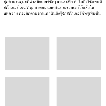
สุดท้าย เหตุผลที่นำสติ๊กเกอร์ซีทรูมาแร็ปตึก ทำไมถึงใช้แทนที่
สติ๊กเกอร์ pvc ? ทุกคำตอบ แอดมินรวบรวมเอาไว้แล้วใน
บทความ ต้องติดตามอ่านเท่านั้นถึงรู้จักสติ๊กเกอร์ซีทรูเพิ่มขึ้น