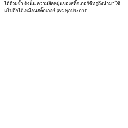
ได้ด้วยซ้ำ ดังนั้น ความยืดหยุ่นของสติ๊กเกอร์ซีทรูถึงนำมาใช้
แร็ปตึกได้เหมือนสติ๊กเกอร์ pvc ทุกประการ