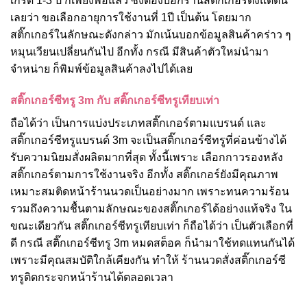
เกรด 1-3 ปี ก็เพียงพอแล้ว ซึ่งต้องบอกร้านสติ๊กเกอร์ตั้งแต่ต้น
เลยว่า ขอเลือกอายุการใช้งานที่ 1ปี เป็นต้น โดยมาก
สติ๊กเกอร์ในลักษณะดังกล่าว มักเน้นบอกข้อมูลสินค้าคร่าว ๆ
หมุนเวียนเปลี่ยนกันไป อีกทั้ง กรณี มีสินค้าตัวใหม่นำมา
จำหน่าย ก็พิมพ์ข้อมูลสินค้าลงไปได้เลย
สติ๊กเกอร์ซีทรู 3m กับ สติ๊กเกอร์ซีทรูเทียบเท่า
ถือได้ว่า เป็นการแบ่งประเภทสติ๊กเกอร์ตามแบรนด์ และ
สติ๊กเกอร์ซีทรูแบรนด์ 3m จะเป็นสติ๊กเกอร์ซีทรูที่ค่อนข้างได้
รับความนิยมสั่งผลิตมากที่สุด ทั้งนี้เพราะ เลือกกาวรองหลัง
สติ๊กเกอร์ตามการใช้งานจริง อีกทั้ง สติ๊กเกอร์ยังมีคุณภาพ
เหมาะสมติดหน้าร้านนวดเป็นอย่างมาก เพราะทนความร้อน
รวมถึงความชื้นตามลักษณะของสติ๊กเกอร์ได้อย่างแท้จริง ใน
ขณะเดียวกัน สติ๊กเกอร์ซีทรูเทียบเท่า ก็ถือได้ว่า เป็นตัวเลือกที่
ดี กรณี สติ๊กเกอร์ซีทรู 3m หมดสต็อค ก็นำมาใช้ทดแทนกันได้
เพราะมีคุณสมบัติใกล้เคียงกัน ทำให้ ร้านนวดสั่งสติ๊กเกอร์ซี
ทรูติดกระจกหน้าร้านได้ตลอดเวลา