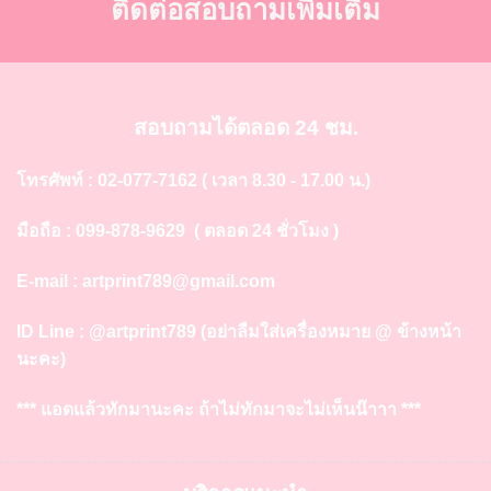
ติดต่อสอบถามเพิ่มเติม
สอบถามได้ตลอด 24 ชม.
โทรศัพท์ :
02-077-7162
( เวลา 8.30 - 17.00 น.)
มือถือ :
099-878-9629
( ตลอด 24 ชั่วโมง )
E-mail :
artprint789@gmail.com
ID Line :
@artprint789
(อย่าลืมใส่เครื่องหมาย @ ข้างหน้า
นะคะ)
*** แอดแล้วทักมานะคะ ถ้าไม่ทักมาจะไม่เห็นน๊าาา ***