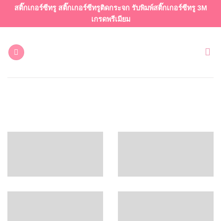
ข้าม
สติ๊กเกอร์ซีทรู สติ๊กเกอร์ซีทรูติดกระจก รับพิมพ์สติ๊กเกอร์ซีทรู 3M
ไป
เกรดพรีเมียม
ยัง
เนื้อหา