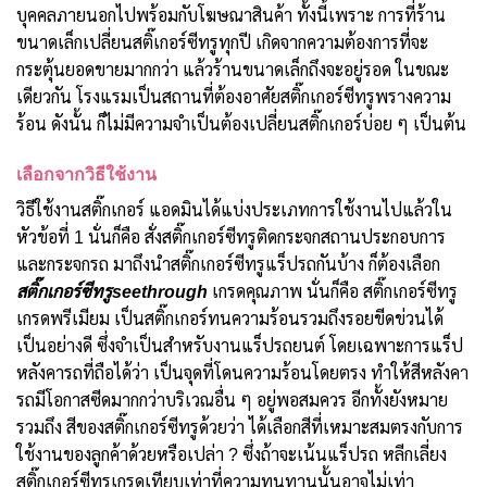
บุคคลภายนอกไปพร้อมกับโฆษณาสินค้า ทั้งนี้เพราะ การที่ร้าน
ขนาดเล็กเปลี่ยนสติ๊เกอร์ซีทรูทุกปี เกิดจากความต้องการที่จะ
กระตุ้นยอดขายมากกว่า แล้วร้านขนาดเล็กถึงจะอยู่รอด ในขณะ
เดียวกัน โรงแรมเป็นสถานที่ต้องอาศัยสติ๊กเกอร์ซีทรูพรางความ
ร้อน ดังนั้น ก็ไม่มีความจำเป็นต้องเปลี่ยนสติ๊กเกอร์บ่อย ๆ เป็นต้น
เลือกจากวิธีใช้งาน
วิธีใช้งานสติ๊กเกอร์ แอดมินได้แบ่งประเภทการใช้งานไปแล้วใน
หัวข้อที่ 1 นั่นก็คือ สั่งสติ๊กเกอร์ซีทรูติดกระจกสถานประกอบการ
และกระจกรถ มาถึงนำสติ๊กเกอร์ซีทรูแร็ปรถกันบ้าง ก็ต้องเลือก
สติ๊กเกอร์ซีทรูseethrough
เกรดคุณภาพ นั่นก็คือ สติ๊กเกอร์ซีทรู
เกรดพรีเมียม เป็นสติ๊กเกอร์ทนความร้อนรวมถึงรอยขีดข่วนได้
เป็นอย่างดี ซึ่งจำเป็นสำหรับงานแร็ปรถยนต์ โดยเฉพาะการแร็ป
หลังคารถที่ถือได้ว่า เป็นจุดที่โดนความร้อนโดยตรง ทำให้สีหลังคา
รถมีโอกาสซีดมากกว่าบริเวณอื่น ๆ อยู่พอสมควร อีกทั้งยังหมาย
รวมถึง สีของสติ๊กเกอร์ซีทรูด้วยว่า ได้เลือกสีที่เหมาะสมตรงกับการ
ใช้งานของลูกค้าด้วยหรือเปล่า ? ซึ่งถ้าจะเน้นแร็ปรถ หลีกเลี่ยง
สติ๊กเกอร์ซีทรูเกรดเทียบเท่าที่ความทนทานนั้นอาจไม่เท่า