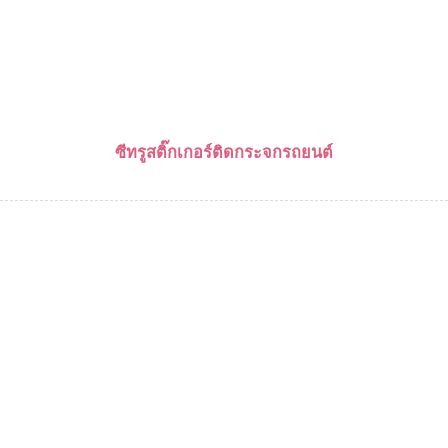
ซีทรูสติ๊กเกอร์ติดกระจกรถยนต์