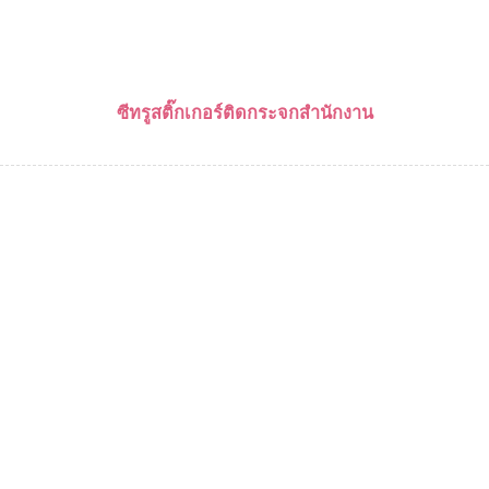
ซีทรูสติ๊กเกอร์ติดกระจกสำนักงาน