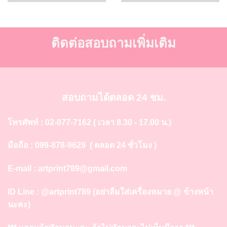
ติดต่อสอบถามเพิ่มเติม
สอบถามได้ตลอด 24 ชม.
โทรศัพท์ :
02-077-7162
( เวลา 8.30 - 17.00 น.)
มือถือ :
099-878-9629
( ตลอด 24 ชั่วโมง )
E-mail :
artprint789@gmail.com
ID Line :
@artprint789
(อย่าลืมใส่เครื่องหมาย @ ข้างหน้า
นะคะ)