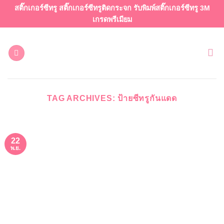
ข้าม
สติ๊กเกอร์ซีทรู สติ๊กเกอร์ซีทรูติดกระจก รับพิมพ์สติ๊กเกอร์ซีทรู 3M
ไป
เกรดพรีเมียม
ยัง
เนื้อหา
TAG ARCHIVES:
ป้ายซีทรูกันแดด
22
พ.ย.