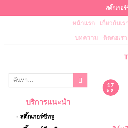
ข้าม
สติ๊กเกอร์
ไป
หน้าแรก
เกี่ยวกับเร
ยัง
เนื้อหา
บทความ
ติดต่อเรา
17
พ.ค.
บริการแนะนำ
- สติ๊กเกอร์ซีทรู