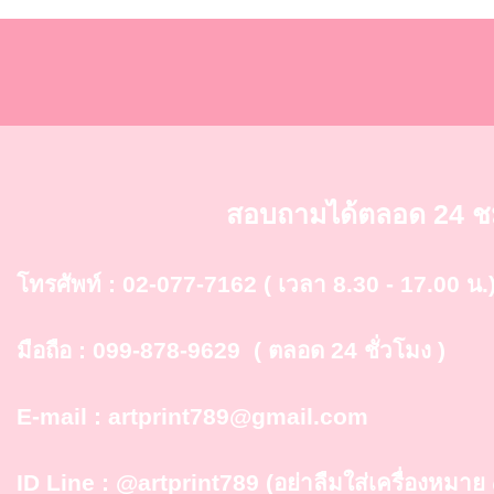
สอบถามได้ตลอด 24 ช
โทรศัพท์ :
02-077-7162
( เวลา 8.30 - 17.00 น.
มือถือ :
099-878-9629
( ตลอด 24 ชั่วโมง )
E-mail :
artprint789@gmail.com
ID Line :
@artprint789
(อย่าลืมใส่เครื่องหมา