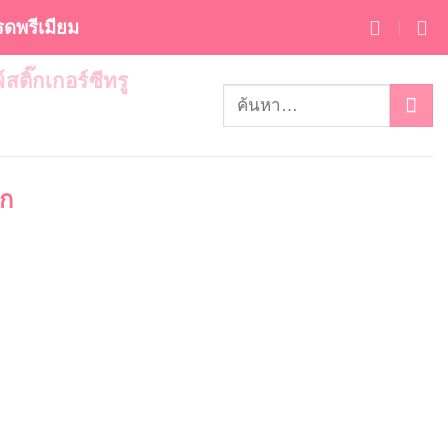
กรดพรีเมียม
พ์สติ๊กเกอร์ซีทรู
จก