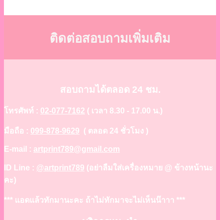
ติดต่อสอบถามเพิ่มเติม
สอบถามได้ตลอด 24 ชม.
โทรศัพท์ :
02-077-7162
( เวลา 8.30 - 17.00 น.)
มือถือ :
099-878-9629
( ตลอด 24 ชั่วโมง )
E-mail :
artprint789@gmail.com
ID Line :
@artprint789
(อย่าลืมใส่เครื่องหมาย @ ข้างหน้านะ
คะ)
*** แอดแล้วทักมานะคะ ถ้าไม่ทักมาจะไม่เห็นน๊าาา ***