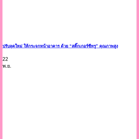
ปรับลุคใหม่ ให้กระจกหน้าอาคาร ด้วย “สติ๊กเกอร์ซีทรู” คุณภาพสูง
22
พ.ย.