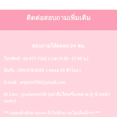
ติดต่อสอบถามเพิ่มเติม
สอบถามได้ตลอด 24 ชม.
โทรศัพท์ :
02-077-7162
( เวลา 8.30 - 17.00 น.)
มือถือ :
099-878-9629
( ตลอด 24 ชั่วโมง )
E-mail :
artprint789@gmail.com
ID Line :
@artprint789
(อย่าลืมใส่เครื่องหมาย @ ข้างหน้า
นะคะ)
*** แอดแล้วทักมานะคะ ถ้าไม่ทักมาจะไม่เห็นน๊าาา ***