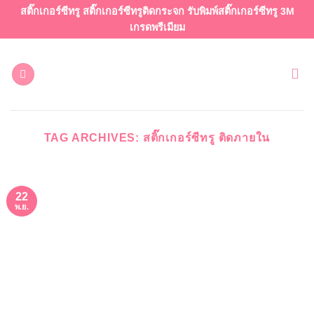
ข้าม
สติ๊กเกอร์ซีทรู สติ๊กเกอร์ซีทรูติดกระจก รับพิมพ์สติ๊กเกอร์ซีทรู 3M
ไป
เกรดพรีเมียม
ยัง
เนื้อหา
TAG ARCHIVES:
สติ๊กเกอร์ซีทรู ติดภายใน
22
พ.ย.