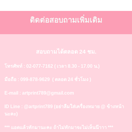
ติดต่อสอบถามเพิ่มเติม
สอบถามได้ตลอด 24 ชม.
โทรศัพท์ :
02-077-7162
( เวลา 8.30 - 17.00 น.)
มือถือ :
099-878-9629
( ตลอด 24 ชั่วโมง )
E-mail :
artprint789@gmail.com
ID Line :
@artprint789
(อย่าลืมใส่เครื่องหมาย @ ข้างหน้า
นะคะ)
*** แอดแล้วทักมานะคะ ถ้าไม่ทักมาจะไม่เห็นน๊าาา ***