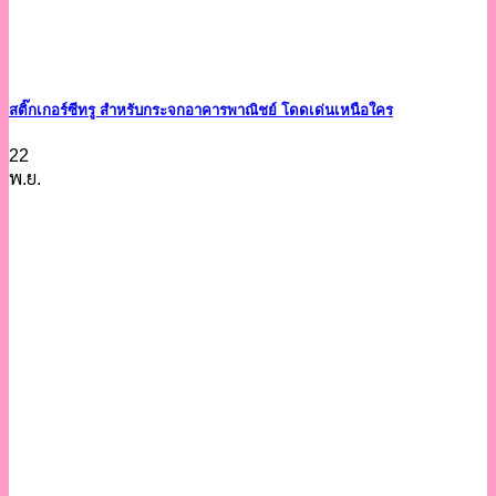
สติ๊กเกอร์ซีทรู สำหรับกระจกอาคารพาณิชย์ โดดเด่นเหนือใคร
22
พ.ย.