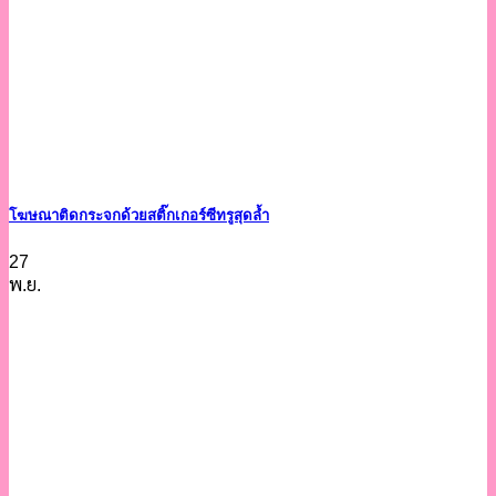
โฆษณาติดกระจกด้วยสติ๊กเกอร์ซีทรูสุดล้ำ
27
พ.ย.