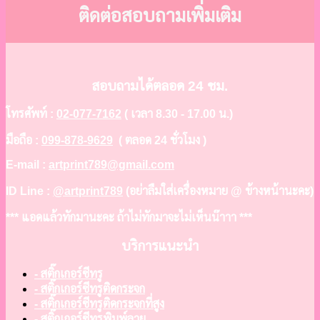
ติดต่อสอบถามเพิ่มเติม
สอบถามได้ตลอด 24 ชม.
โทรศัพท์ :
02-077-7162
( เวลา 8.30 - 17.00 น.)
มือถือ :
099-878-9629
( ตลอด 24 ชั่วโมง )
E-mail :
artprint789@gmail.com
ID Line :
@artprint789
(อย่าลืมใส่เครื่องหมาย @ ข้างหน้านะคะ)
*** แอดแล้วทักมานะคะ ถ้าไม่ทักมาจะไม่เห็นน๊าาา ***
บริการแนะนำ
- สติ๊กเกอร์ซีทรู
- สติ๊กเกอร์ซีทรูติดกระจก
- สติ๊กเกอร์ซีทรูติดกระจกที่สูง
- สติ๊กเกอร์ซีทรูพิมพ์ลาย