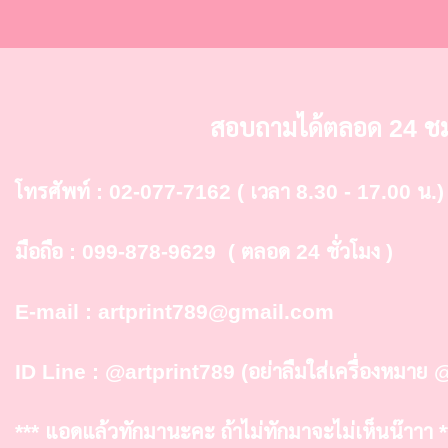
สอบถามได้ตลอด 24 ช
โทรศัพท์ :
02-077-7162
( เวลา 8.30 - 17.00 น.)
มือถือ :
099-878-9629
( ตลอด 24 ชั่วโมง )
E-mail :
artprint789@gmail.com
ID Line :
@artprint789
(อย่าลืมใส่เครื่องหมาย 
*** แอดแล้วทักมานะคะ ถ้าไม่ทักมาจะไม่เห็นน๊าาา *