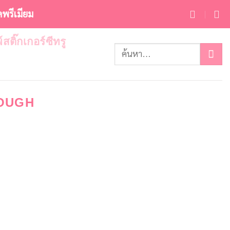
ดพรีเมียม
พ์สติ๊กเกอร์ซีทรู
OUGH