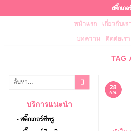
ข้าม
สติ๊กเกอ
ไป
หน้าแรก
เกี่ยวกับเร
ยัง
เนื้อหา
บทความ
ติดต่อเรา
TAG 
28
ก.พ.
บริการแนะนำ
- สติ๊กเกอร์ซีทรู