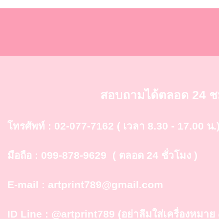
สอบถามได้ตลอด 24 ช
โทรศัพท์ :
02-077-7162
( เวลา 8.30 - 17.00 น.
มือถือ :
099-878-9629
( ตลอด 24 ชั่วโมง )
E-mail :
artprint789@gmail.com
ID Line :
@artprint789
(อย่าลืมใส่เครื่องหมา