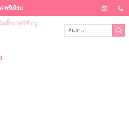
กรดพรีเมียม
พ์สติ๊กเกอร์ซีทรู
ถ