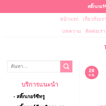
ข้าม
สติ๊กเกอร์
ไป
หน้าแรก
เกี่ยวกับเร
ยัง
เนื้อหา
บทความ
ติดต่อเรา
28
ก.พ.
บริการแนะนำ
- สติ๊กเกอร์ซีทรู