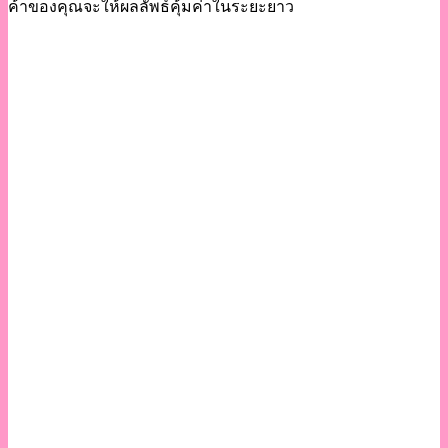
ค้าของคุณจะให้ผลลัพธ์คุ้มค่าในระยะยาว