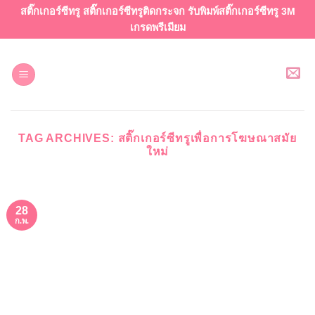
ข้าม
สติ๊กเกอร์ซีทรู สติ๊กเกอร์ซีทรูติดกระจก รับพิมพ์สติ๊กเกอร์ซีทรู 3M
ไป
เกรดพรีเมียม
ยัง
เนื้อหา
TAG ARCHIVES:
สติ๊กเกอร์ซีทรูเพื่อการโฆษณาสมัย
ใหม่
28
ก.พ.