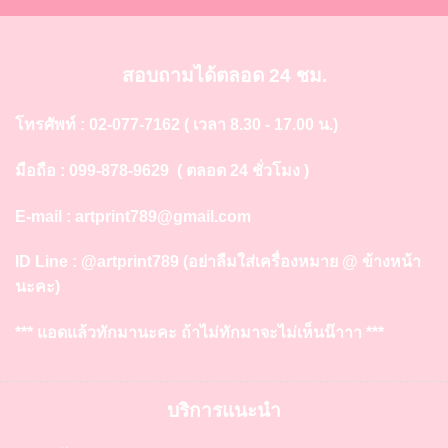
สอบถามได้ตลอด 24 ชม.
โทรศัพท์ :
02-077-7162
( เวลา 8.30 - 17.00 น.)
มือถือ :
099-878-9629
( ตลอด 24 ชั่วโมง )
E-mail :
artprint789@gmail.com
ID Line :
@artprint789
(อย่าลืมใส่เครื่องหมาย @ ข้างหน้า
นะคะ)
*** แอดแล้วทักมานะคะ ถ้าไม่ทักมาจะไม่เห็นน๊าาา ***
บริการแนะนำ