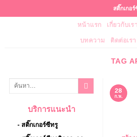
ข้าม
สติ๊กเกอร์
ไป
หน้าแรก
เกี่ยวกับเร
ยัง
เนื้อหา
บทความ
ติดต่อเรา
TAG A
28
ก.พ.
บริการแนะนำ
- สติ๊กเกอร์ซีทรู