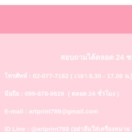
สอบถามได้ตลอด 24 ช
โทรศัพท์ :
02-077-7162
( เวลา 8.30 - 17.00 น.
มือถือ :
099-878-9629
( ตลอด 24 ชั่วโมง )
E-mail :
artprint789@gmail.com
ID Line :
@artprint789
(อย่าลืมใส่เครื่องหมา